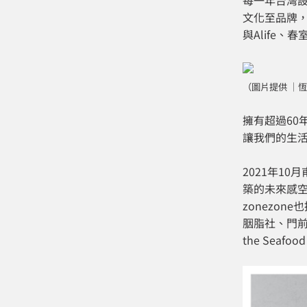
每一年台灣設
文化至品牌，是
與Alife、
（圖片提供
｜恆
擁有超過6
讓我們的生
2021年1
築的未來感
zonezo
胭脂社、門前
the Se