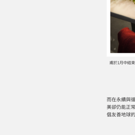
甫於1月中結束的
而在永續與循
美卻仍能正
倡友善地球