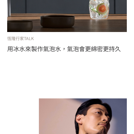
恆隆行家TALK
用冰水來製作氣泡水，氣泡會更綿密更持久