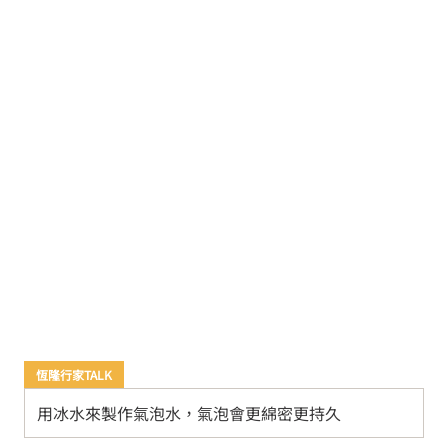
恆隆行家TALK
用冰水來製作氣泡水，氣泡會更綿密更持久