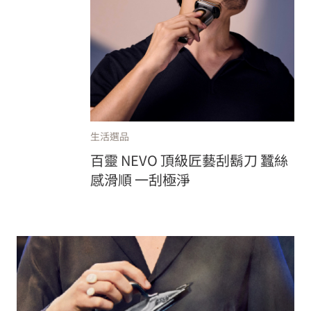
生活選品
百靈 NEVO 頂級匠藝刮鬍刀 蠶絲
感滑順 一刮極淨