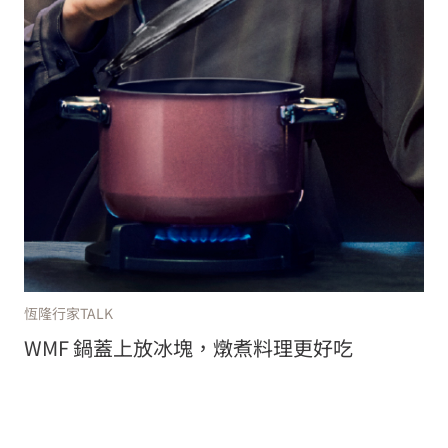
恆隆行家TALK
WMF 鍋蓋上放冰塊，燉煮料理更好吃