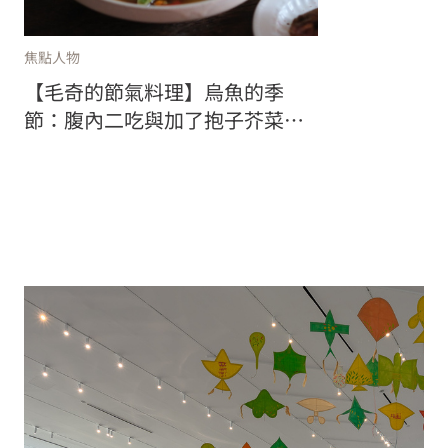
焦點人物
【毛奇的節氣料理】烏魚的季
節：腹內二吃與加了抱子芥菜的
花膠雞湯