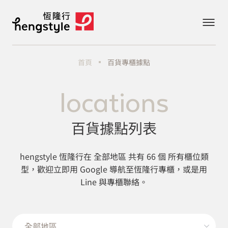
首頁
百貨專櫃據點
locations
百貨據點列表
hengstyle 恆隆行在 全部地區 共有 66 個 所有櫃位類
型，歡迎立即用 Google 導航至恆隆行專櫃，或是用
Line 與專櫃聯絡。