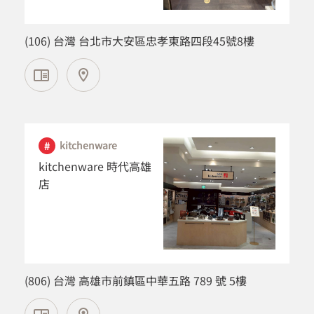
台北市
(106) 台灣 台北市大安區忠孝東路四段45號8樓
kitchenware
kitchenware 時代高雄
店
高雄市
(806) 台灣 高雄市前鎮區中華五路 789 號 5樓