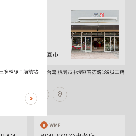
桃園市
(三多幹線：前鎮站-
路三段 865
(320) 台灣 桃園市中壢區春德路189號二期
#464
WMF
REAM
WMF SOGO忠孝店