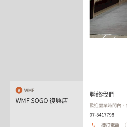
heng
WMF
百貨
聯絡我們
WMF SOGO 復興店
heng
歡迎營業時間內，使
際
07-8417798
撥打電話