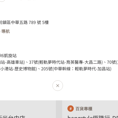
市前鎮區中華五路 789 號 5樓
p 導航
台中市
R6凱旋站
鎮站-高雄車站)、37號(輕軌夢時代站-育英醫專-大昌二路)、70號
灣 台中市北屯區崇德路三段 865
(406) 台灣 台中市北屯區崇德
號(小港站-歷史博物館)、205號(中華幹線：輕軌夢時代-加昌站)
號 B1
百貨專櫃
 新光台中店
hengstyle恆隆行-D