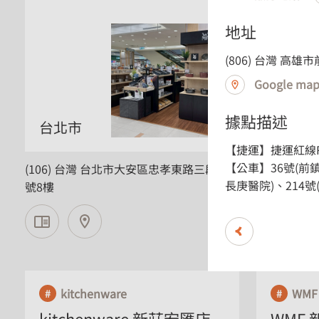
地址
(806) 台灣 高雄
Google ma
據點描述
台北市
台中市
【捷運】捷運紅線
【公車】36號(前
(106) 台灣 台北市大安區忠孝東路三段300
(406) 台
長庚醫院)、214
號8樓
號 B1
kitchenware
WMF
kitchenware 新莊宏匯店
WMF