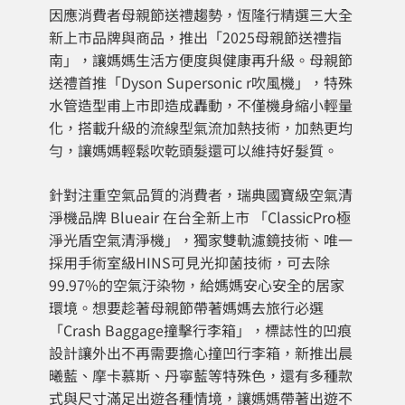
因應消費者母親節送禮趨勢，恆隆行精選三大全
新上市品牌與商品，推出「2025母親節送禮指
南」，讓媽媽生活方便度與健康再升級。母親節
送禮首推「Dyson Supersonic r吹風機」，特殊
水管造型甫上市即造成轟動，不僅機身縮小輕量
化，搭載升級的流線型氣流加熱技術，加熱更均
勻，讓媽媽輕鬆吹乾頭髮還可以維持好髮質。
針對注重空氣品質的消費者，瑞典國寶級空氣清
淨機品牌 Blueair 在台全新上市 「ClassicPro極
淨光盾空氣清淨機」，獨家雙軌濾鏡技術、唯一
採用手術室級HINS可見光抑菌技術，可去除
99.97%的空氣汙染物，給媽媽安心安全的居家
環境。想要趁著母親節帶著媽媽去旅行必選
「Crash Baggage撞擊行李箱」，標誌性的凹痕
設計讓外出不再需要擔心撞凹行李箱，新推出晨
曦藍、摩卡慕斯、丹寧藍等特殊色，還有多種款
式與尺寸滿足出遊各種情境，讓媽媽帶著出遊不