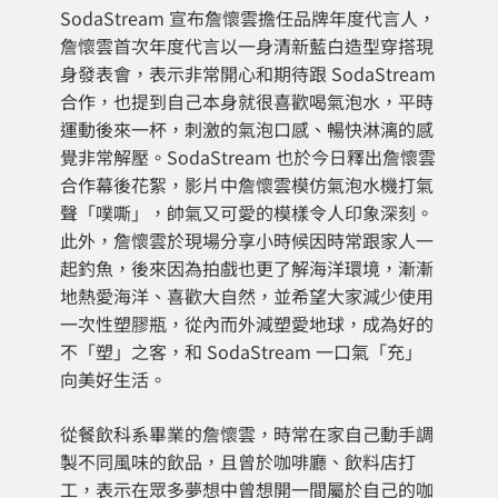
SodaStream 宣布詹懷雲擔任品牌年度代言人，
詹懷雲首次年度代言以一身清新藍白造型穿搭現
身發表會，表示非常開心和期待跟 SodaStream
合作，也提到自己本身就很喜歡喝氣泡水，平時
運動後來一杯，刺激的氣泡口感、暢快淋漓的感
覺非常解壓。SodaStream 也於今日釋出詹懷雲
合作幕後花絮，影片中詹懷雲模仿氣泡水機打氣
聲「噗嘶」，帥氣又可愛的模樣令人印象深刻。
此外，詹懷雲於現場分享小時候因時常跟家人一
起釣魚，後來因為拍戲也更了解海洋環境，漸漸
地熱愛海洋、喜歡大自然，並希望大家減少使用
一次性塑膠瓶，從內而外減塑愛地球，成為好的
不「塑」之客，和 SodaStream 一口氣「充」
向美好生活。
從餐飲科系畢業的詹懷雲，時常在家自己動手調
製不同風味的飲品，且曾於咖啡廳、飲料店打
工，表示在眾多夢想中曾想開一間屬於自己的咖