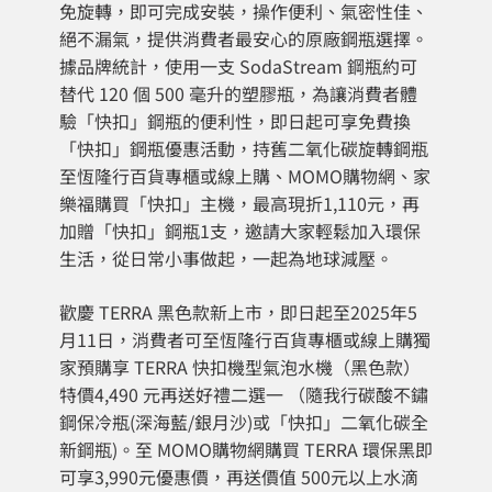
免旋轉，即可完成安裝，操作便利、氣密性佳、
絕不漏氣，提供消費者最安心的原廠鋼瓶選擇。
據品牌統計，使用一支 SodaStream 鋼瓶約可
替代 120 個 500 毫升的塑膠瓶，為讓消費者體
驗「快扣」鋼瓶的便利性，即日起可享免費換
「快扣」鋼瓶優惠活動，持舊二氧化碳旋轉鋼瓶
至恆隆行百貨專櫃或線上購、MOMO購物網、家
樂福購買「快扣」主機，最高現折1,110元，再
加贈「快扣」鋼瓶1支，邀請大家輕鬆加入環保
生活，從日常小事做起，一起為地球減壓。
歡慶 TERRA 黑色款新上市，即日起至2025年5
月11日，消費者可至恆隆行百貨專櫃或線上購獨
家預購享 TERRA 快扣機型氣泡水機（黑色款）
特價4,490 元再送好禮二選一 （隨我行碳酸不鏽
鋼保冷瓶(深海藍/銀月沙)或「快扣」二氧化碳全
新鋼瓶)。至 MOMO購物網購買 TERRA 環保黑即
可享3,990元優惠價，再送價值 500元以上水滴