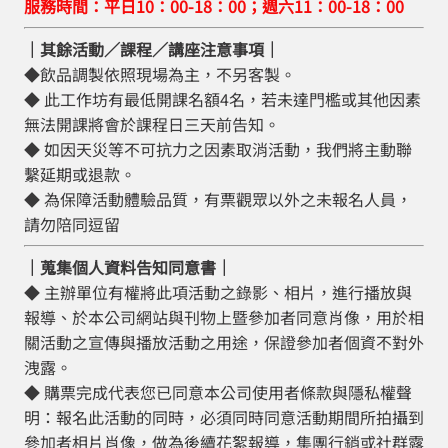
服務時間：平日10：00-18：00；週六11：00-18：00
｜其餘活動／課程／講座注意事項｜
◆飲品調製依照現場為主，不另客製。
◆ 此工作坊有最低開課名額4名，若未達門檻或其他因素
無法開課將會於課程日三天前告知。
◆ 如因天災等不可抗力之因素取消活動，我們將主動聯
繫延期或退款。
◆ 為保障活動體驗品質，有票觀眾以外之未報名人員，
請勿陪同逗留​
｜蒐集個人資料告知同意書｜
◆ 主辦單位有權將此項活動之錄影、相片，進行播放與
報導、於本公司網站與刊物上暨參加者同意肖像，用於相
關活動之宣傳與播放活動之用途，保證參加者個資不對外
洩露。
◆ 購票完成代表您已同意本公司使用者條款與隱私權聲
明：報名此活動的同時，必須同時同意活動期間所拍攝到
參加者相片肖像，做為後續花絮報導，集團行銷或社群露