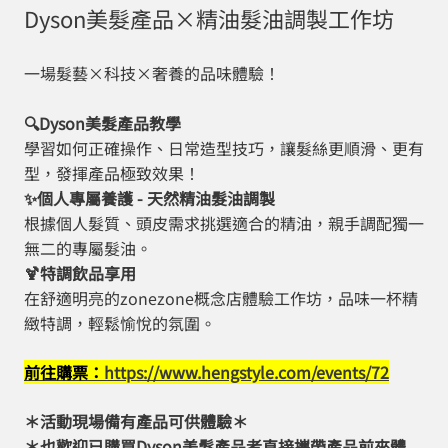
Dyson美髮產品×精油髮油調製工作坊
一場髮藝×科技×奢養的品味體驗！
🔍Dyson美髮產品教學
學習如何正確操作、日常造型技巧，讓髮絲更順滑、更有
型，發揮產品極致效果！
✨個人專屬養護 - 天然精油髮油調製
根據個人髮質、頭皮需求挑選適合的精油，親手調配獨一
無二的專屬髮油。
🍹特調飲品享用
在舒適明亮的zonezone概念店體驗工作坊，品味一杯精
緻特調，輕鬆愉悅的氛圍。
前往購票：
https://www.hengstyle.com/events/72
＊活動現場備有產品可供體驗＊
＊也歡迎已購買Dyson美髮產品者直接攜帶產品前來體