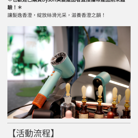
驗！＊
讓髮逸香澄，綻放絲滑光采，滋養香澄之韻！
【活動流程】