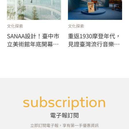
文化探索
文化探索
SANAA設計！臺中市
重返1930摩登年代，
立美術館年底開幕，
見證臺灣流行音樂萌
邀請梁慧圭 x 林明
芽！北流中心特展
弘，兩件國際級大師
《摩登時代：唱片轉
作品現地製作，開幕
動・流行誕生》
大展《萬物的邀約》
亮點一次看！
subscription
電子報訂閱
立即訂閱電子報，享有第一手優惠資訊