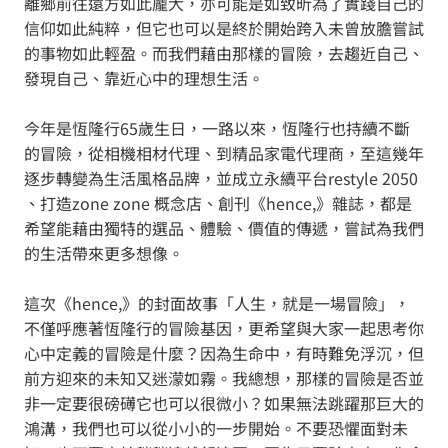
離鄉前往遠方如此龐大，亦可能是如致昕為了實踐自己的
信仰如此純粹，但它也可以是終於開始跨入未曾放膽嘗試
的事物如此輕盈。而我們藉由那樣的冒險，去趨近自己、
發現自己、靠近心中的理想生活。
今年是恆隆行65歲生日，一路以來，恆隆行也持續不斷
的冒險，從相機相材代理、到精品家電代理商，至這幾年
逐步轉變為生活風格品牌，並成立永續平台restyle 2050
、打造zone zone 概念店、創刊《hence,》雜誌，都是
希望能藉由獨特的選品、體驗、價值的傳遞，嘗試為我們
的生活帶來更多想像。
這次《hence,》的封面故事「人生，就是一場冒險」，
不僅呼應著恆隆行的冒險基因，更希望與大家一起思考你
心中定義的冒險是什麼？因為生命中，有時難免浮沉，但
前方迎來的未知又迷濛如霧。我總想，那樣的冒險是否並
非一定要很磅礡它也可以很微小？如果無法跳躍那巨大的
鴻溝，我們也可以從小小的一步開始。不要恐懼面對未