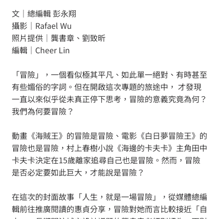
文｜總編輯 彭永翔
攝影｜Rafael Wu
照片提供｜龔書章、劉致昕
編輯｜Cheer Lin
「冒險」，一個看似極其平凡、如此單一絕對、有時甚至
有些媚俗的字詞。但在開啟這次專題的旅途中， 才發現
一直以來似乎從未真正停下思考，冒險的意義究竟為何？
我們為何要冒險？
動畫《海賊王》的冒險是冒險、電影《白日夢冒險王》的
冒險也是冒險，村上春樹小說《海邊的卡夫卡》主角田中
卡夫卡決定在15歲離家追尋自己也是冒險。然而，冒險
是否必定要如此巨大，才能說是冒險？
在這次的封面故事「人生，就是一場冒險」，從媒體總編
輯前往推廣閱讀的惠貞分享，冒險對她而言比較接近「自