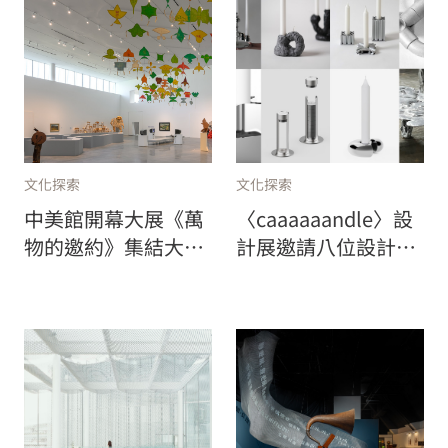
文化探索
文化探索
中美館開幕大展《萬
〈caaaaaandle〉設
物的邀約》集結大師
計展邀請八位設計
新銳逾90件作品，高
師，打破功能思考的
達23公尺的梁慧圭作
限制，重新想像燭台
品首度亮相！