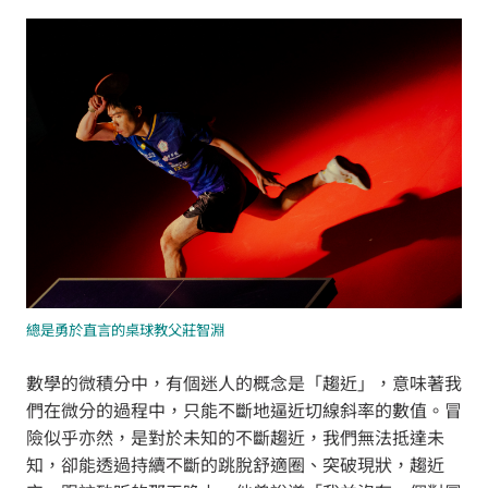
總是勇於直言的桌球教父莊智淵
數學的微積分中，有個迷人的概念是「趨近」，意味著我
們在微分的過程中，只能不斷地逼近切線斜率的數值。冒
險似乎亦然，是對於未知的不斷趨近，我們無法抵達未
知，卻能透過持續不斷的跳脫舒適圈、突破現狀，趨近