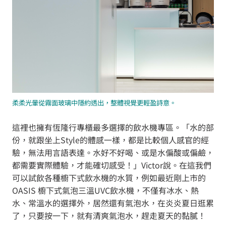
柔柔光暈從霧面玻璃中隱約透出，整體視覺更輕盈詩意。
這裡也擁有恆隆行專櫃最多選擇的飲水機專區。「水的部
份，就跟坐上Style的體感一樣，都是比較個人感官的經
驗，無法用言語表達。水好不好喝、或是水偏酸或偏鹼，
都需要實際體驗，才能確切感受！」Victor說。在這我們
可以試飲各種櫥下式飲水機的水質，例如最近剛上市的
OASIS 櫥下式氣泡三溫UVC飲水機，不僅有冰水、熱
水、常溫水的選擇外，居然還有氣泡水，在炎炎夏日逛累
了，只要按一下，就有清爽氣泡水，趕走夏天的黏膩！