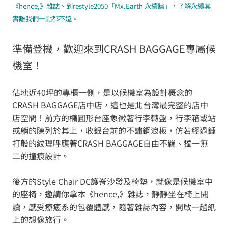
《hence,》雜誌、到restyle2050「Mx.Earth 永續牆」，了解永續其
實離我們一點都不遠。
準備登機，歡迎來到CRASH BAGGAGE專屬候
機室！
佔地近40坪的專櫃一側，是以候機室為設計概念的
CRASH BAGGAGE店中店，這也是北台灣最完整的店中
店空間！前方的橢圓形台座象徵著行李轉盤，行李箱或站
或躺的陳列於其上，收銀台前的不鏽鋼浪板，仿若經過錘
打般的紋理呼應著CRASH BAGGAGE自由不羈、獨一無
二的撞痕設計。
後方的Style Chair DC護脊沙發及椅墊，就像是候機室中
的座椅，邀請你拿本《hence,》雜誌，靜靜坐在椅上閱
讀，感受療癒系的包覆體感，隨著雜誌內容，開啟一趟紙
上的想像旅行。