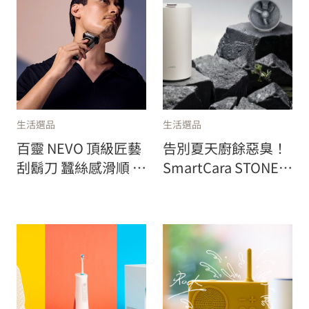
生活選品
生活選品
百靈 NEVO 頂級匠藝
告別夏天廚餘惡臭！
刮鬍刀 蠶絲感滑順 一
SmartCara STONE
刮極淨
韓國美型廚餘機上市