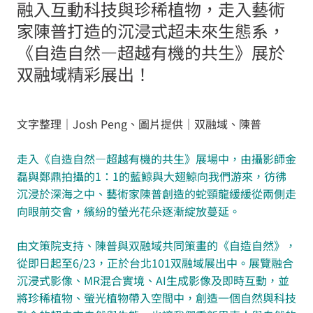
融入互動科技與珍稀植物，走入藝術
家陳普打造的沉浸式超未來生態系，
《自造自然—超越有機的共生》展於
双融域精彩展出！
文字整理｜Josh Peng、圖片提供｜双融域、陳普
走入《自造自然—超越有機的共生》展場中，由攝影師金
磊與鄭鼎拍攝的1：1的藍鯨與大翅鯨向我們游來，彷彿
沉浸於深海之中、藝術家陳普創造的蛇頸龍緩緩從兩側走
向眼前交會，繽紛的螢光花朵逐漸綻放蔓延。
由文策院支持、陳普與双融域共同策畫的
《自造自然》，
從即日起至6/23，正於台北101双融域展出中。展覽
融合
沉浸式影像、MR混合實境、AI生成影像及即時互動，並
將珍稀植物、螢光植物帶入空間中，創造一個自然與科技