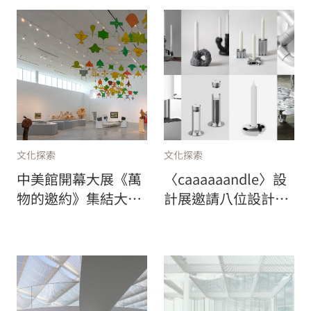
文化探索
文化探索
中美館開幕大展《萬
〈caaaaaandle〉設
物的邀約》集結大師
計展邀請八位設計
新銳逾90件作品，高
師，打破功能思考的
達23公尺的梁慧圭作
限制，重新想像燭台
品首度亮相！