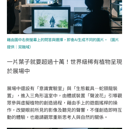
藉由圖中右側螢幕上的問答與選擇，即會AI生成不同的圖片。
（圖片
提供｜双融域）
一片葉子就要超過十萬！世界級稀有植物呈現
於展場中
展場中還設有「意識實驗室」與「生態載具—蛇頸龍裝
置」，進入三角形溫室中，由體感裝置「聲波花」引導觀
眾參與虛擬植物的創造過程，藉由手上的遊戲搖桿的操
作，改變眼前所見的影像及聽見的聲響，不僅創造即時互
動的體驗，也邀請觀眾重新思考人與自然的關係。