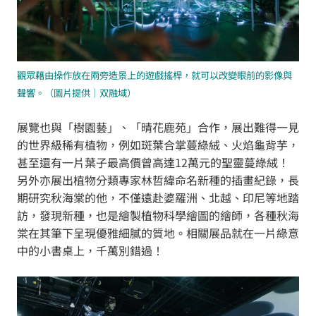
觀眾藉由操作放在兩旁造景上的遊戲搖桿，就可以改變眼前的影像與
聲響。
（圖片提供｜双融域）
展覽也與「樹園藝」、「晴花鹿苑」合作，展出難得一見
的世界級稀有植物，例如斑葉合掌蔓綠絨、火焰龜背芋，
甚至還有一片葉子最高價曾高達12萬元的聖靈蔓綠絨！
另外亦展出植物分類專家林哲緯命名新種的插畫紀錄，長
期研究秋海棠的他，不僅遠赴婆羅洲、北越、印尼等地踏
訪，發現新種，也是繪製植物科學繪圖的繪師，各種秋海
棠在其筆下呈現優雅細膩的質地。相關展品就在一片綠意
中的小書桌上，千萬別錯過！