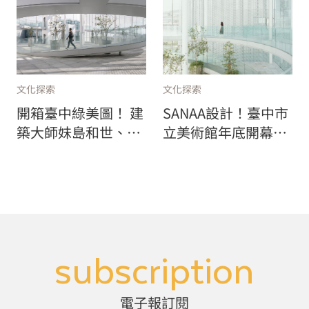
文化探索
文化探索
開箱臺中綠美圖！ 建
SANAA設計！臺中市
築大師妹島和世、西
立美術館年底開幕，
澤立衛帶逛，「希望
邀請梁慧圭 x 林明
大家可以用逛公園的
弘，兩件國際級大師
心情來逛美術館！」
作品現地製作，開幕
大展《萬物的邀約》
亮點一次看！
subscription
電子報訂閱