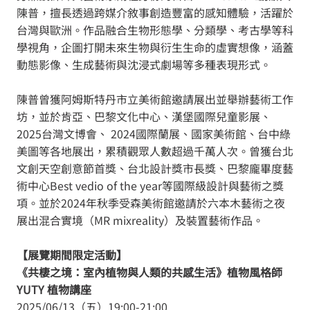
陳普，擅長透過跨媒介敘事創造豐富的感知體驗，活躍於
台灣與歐洲。作品融合生物形態學、分類學、考古學等科
學視角，企圖打開未來生物與衍生生命的虛實想像，涵蓋
動態影像、生成藝術與沈浸式劇場等多種表現形式。
陳普曾獲阿姆斯特丹市立美術館邀請展出並舉辦藝術工作
坊，並於肯亞、巴黎文化中心、漢堡國際兒童影展、
2025台灣文博會、 2024國際蘭展、國家美術館、台中綠
美圖等各地展出，累積觀眾人數超過千萬人次。曾獲台北
文創天空創意節首獎、台北設計獎市長獎、巴黎龐畢度藝
術中心Best vedio of the year等國際級設計與藝術之獎
項。並於2024年秋季受森美術館邀請於六本木藝術之夜
展出混合實境（MR mixreality）及裝置藝術作品。
【展覽期間限定活動】
《共棲之境：室內植物與人類的共感生活》植物風格師
YUTY 植物講座
2025/06/13（五）19:00-21:00