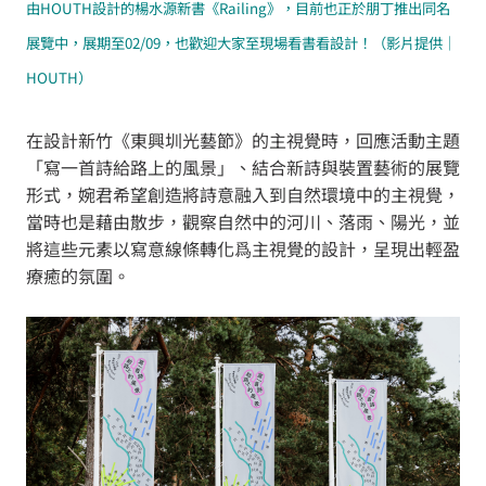
由HOUTH設計的楊水源新書《Railing》，目前也正於朋丁推出同名
展覽中，展期至02/09，也歡迎大家至現場看書看設計！（影片提供｜
HOUTH）
在設計新竹《東興圳光藝節》的主視覺時，回應活動主題
「寫一首詩給路上的風景」、結合新詩與裝置藝術的展覽
形式，婉君希望創造將詩意融入到自然環境中的主視覺，
當時也是藉由散步，觀察自然中的河川、落雨、陽光，並
將這些元素以寫意線條轉化爲主視覺的設計，呈現出輕盈
療癒的氛圍。