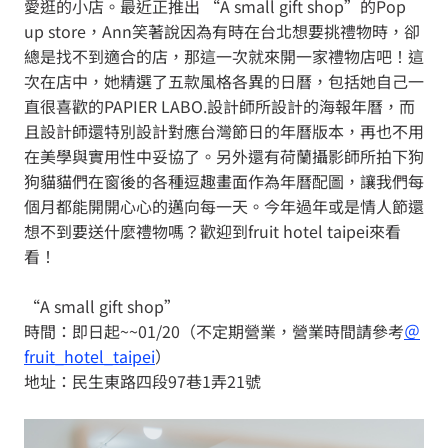
愛逛的小店。最近正推出 “A small gift shop”的Pop
up store，Ann笑著說因為有時在台北想要挑禮物時，卻
總是找不到適合的店，那這一次就來開一家禮物店吧！這
次在店中，她精選了五款風格各異的日曆，包括她自己一
直很喜歡的PAPIER LABO.設計師所設計的海報年曆，而
且設計師還特別設計對應台灣節日的年曆版本，再也不用
在美學與實用性中妥協了。另外還有荷蘭攝影師所拍下狗
狗貓貓們在窗後的各種逗趣畫面作為年曆配圖，讓我們每
個月都能開開心心的邁向每一天。今年過年或是情人節還
想不到要送什麼禮物嗎？歡迎到fruit hotel taipei來看
看！
“A small gift shop”
時間：即日起~~01/20（不定期營業，營業時間請參考
＠
fruit_hotel_taipei
）
地址：民生東路四段97巷1弄21號