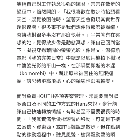
笑稱自己對工作執念很強的婉君，常常在散步的
過程中，豁然開朗。「我很喜歡在散步時抬頭看
天空，感覺被困住時，望著天空會發現其實世界
還很遼闊，很多事不是我們想像得那麼被壓縮，
會讓我對很多事沒有那麼執著。」平常就有在冥
想的她，覺得散步像是動態冥想，讓自己回到當
下，凝視穿過葉間的瑩瑩光影，像是文．溫德斯
電影《我的完美日常》中總是以底片機拍下樹冠
中婆娑光影的平山一樣，在那瞬間即逝的木漏
（komorebi）中，跳出原來被困住的無限迴
圈，讓思緒飛高飛遠，心的軸線也跟著轉變。
而對負責HOUTH各項專案管理、常需要面對眾
多窗口及不同的工作方式的Hans來說，步行能
讓自己快速轉換情緒，有時甚至不需要很長的時
間，「我其實滿常做極短暫的移動，可能是下樓
去寄信、買東西，或許很難說是散步，但在點到
點的移動過程中，聽見風聲、樹葉飄動聲的瞬