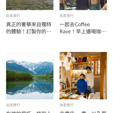
出走旅行
出走旅行
真正的奢華來自獨特
一起去Coffee
的體驗！訂製你的夢
Rave！早上邊喝咖啡
幻之旅，三大旅遊趨
邊搖擺，在節奏裡認
勢一次看
識新朋友
出走旅行
出走旅行