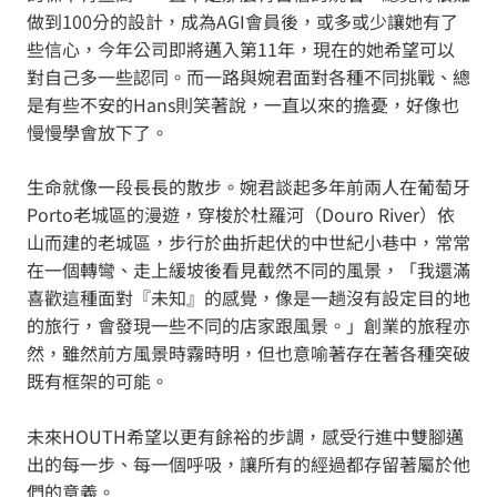
做到100分的設計，成為AGI會員後，或多或少讓她有了
些信心，今年公司即將邁入第11年，現在的她希望可以
對自己多一些認同。而一路與婉君面對各種不同挑戰、總
是有些不安的Hans則笑著說，一直以來的擔憂，好像也
慢慢學會放下了。
生命就像一段長長的散步。婉君談起多年前兩人在葡萄牙
Porto老城區的漫遊，穿梭於杜羅河（Douro River）依
山而建的老城區，步行於曲折起伏的中世紀小巷中，常常
在一個轉彎、走上緩坡後看見截然不同的風景，「我還滿
喜歡這種面對『未知』的感覺，像是一趟沒有設定目的地
的旅行，會發現一些不同的店家跟風景。」創業的旅程亦
然，雖然前方風景時霧時明，但也意喻著存在著各種突破
既有框架的可能。
未來HOUTH希望以更有餘裕的步調，感受行進中雙腳邁
出的每一步、每一個呼吸，讓所有的經過都存留著屬於他
們的意義。