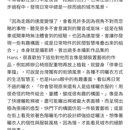
步過程中，發現日常中總是一掠而過的城市風景。
「因為走路的速度變慢了，會看見許多因為視角不對而忽
略的事物、聽見很多不會意識到的聲音或氣味，這是在騎
車或開車時無法體會到的經驗。也因為速度慢，會讓你發
現一些有趣構圖、或是日常物件的民間智慧堆疊出來的組
合。」本身就是攝影師、曾出過多本攝影作品集的
Hans，很喜歡拍下這些對他而言像是類裝置藝術的作
品，例如將辦公椅搭配重物再放上植栽，就變身「停車位
車擋」，可說是台灣獨有的街頭風景。各種不同曬衣方式
的生活智慧王，也是Hans眼中的有趣畫面。看似再日常
不過的曬衣，「你會發現原來還有人是這樣曬衣服的！用
很奇怪的物件組合、量體，變成很有趣的構圖。」像是為
了快速曬乾棉被，盡可能曬出棉被最大表面積，而呈現出
極為張揚的造型，快門下的構圖仿若一件裝置藝術；或是
在街上看見依著色階曬毛巾的設計師強迫症曬法，想像著
曬衣人的個性與服裝風格。因為慢，才能看見城市的細節
與故事。