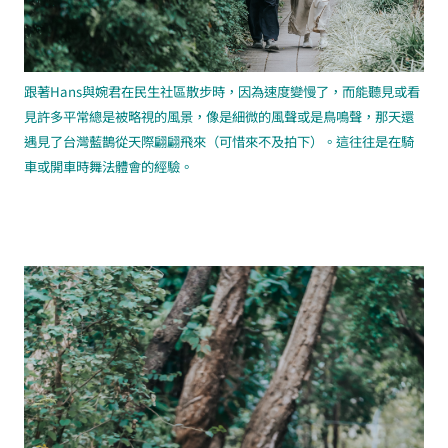
跟著Hans與婉君在民生社區散步時，因為速度變慢了，而能聽見或看
見許多平常總是被略視的風景，像是細微的風聲或是鳥鳴聲，那天還
遇見了台灣藍鵲從天際翩翩飛來（可惜來不及拍下）。這往往是在騎
車或開車時舞法體會的經驗。