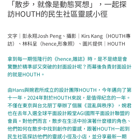
「散步，就像是動態冥想」，一起探
訪HOUTH的民生社區靈感小徑
文字｜彭永翔Josh Peng、攝影｜Kirs Kang（HOUTH專
訪）、林科呈（hence,形象照）、圖片提供｜HOUTH
拿到每一期恆隆行的《hence,雜誌》時，是不是總是會
驚艷於精準卻又突破的封面設計呢？而幕後負責封面設計
的就是HOUTH。
由Hans與婉君所成立的設計團隊HOUTH，今年邁向了第
十一年，2024年對於HOUTH來說，是值得紀念的一年。
不僅在東京與台北朋丁舉辦了個展《混亂與秩序》，婉君
也在去年入選全球平面設計殿堂AGI國際平面設計聯盟的
會員。對他們而言，散步在生活中扮演著什麼樣的角色、
他們如何在散步中找到創作的靈感，跟著HOUTH一起到
民生社區探訪他們的靈感小徑及小店，並分享最新一期