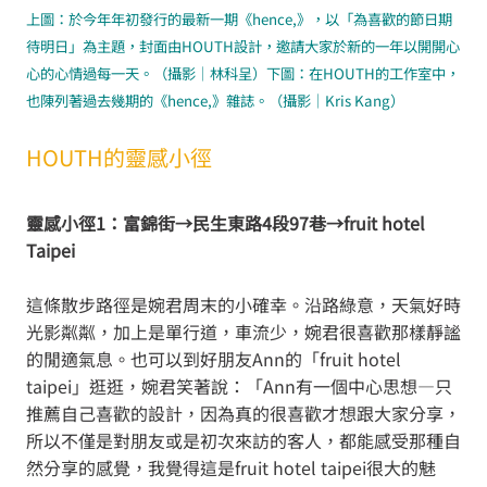
上圖：於今年年初發行的最新一期《hence,》，以「為喜歡的節日期
待明日」為主題，封面由HOUTH設計，邀請大家於新的一年以開開心
心的心情過每一天。（攝影｜林科呈）下圖：在HOUTH的工作室中，
也陳列著過去幾期的《hence,》雜誌。（攝影｜Kris Kang）
HOUTH的靈感小徑
靈感小徑1：富錦街→民生東路4段97巷→fruit hotel
Taipei
這條散步路徑是婉君周末的小確幸。沿路綠意，天氣好時
光影粼粼，加上是單行道，車流少，婉君很喜歡那樣靜謐
的閒適氣息。也可以到好朋友Ann的「fruit hotel
taipei」逛逛，婉君笑著說：「Ann有一個中心思想—只
推薦自己喜歡的設計，因為真的很喜歡才想跟大家分享，
所以不僅是對朋友或是初次來訪的客人，都能感受那種自
然分享的感覺，我覺得這是fruit hotel taipei很大的魅