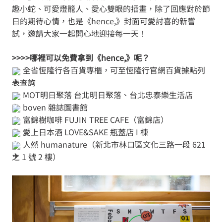
趣小蛇、可愛燈籠人、愛心雙眼的插畫，除了回應對於節
日的期待心情，也是《hence,》封面可愛討喜的新嘗
試，邀請大家一起開心地迎接每一天！
>>>>哪裡可以免費拿到《hence,》呢？
全省恆隆行各百貨專櫃，可至恆隆行官網
百貨據點列
表
查詢
MOT明日聚落
台北明日聚落、台北忠泰樂生活店
boven 雜誌圖書館
富錦樹咖啡 FUJIN TREE CAFE
（富錦店）
愛上日本酒 LOVE&SAKE 瓶蓋店 I 棟
人然 humanature（新北市林口區文化三路一段 621
之 1 號 2 樓）