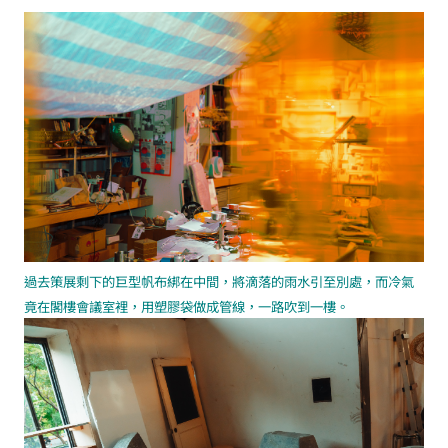
過去策展剩下的巨型帆布綁在中間，將滴落的雨水引至別處，而冷氣
竟在閣樓會議室裡，用塑膠袋做成管線，一路吹到一樓。