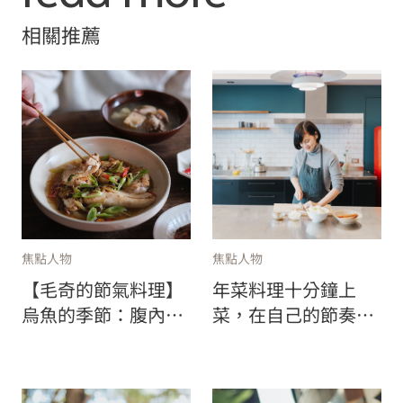
相關推薦
焦點人物
焦點人物
【毛奇的節氣料理】
年菜料理十分鐘上
烏魚的季節：腹內二
菜，在自己的節奏裡
吃與加了抱子芥菜的
過年—專訪飲食作家
花膠雞湯
盧怡安