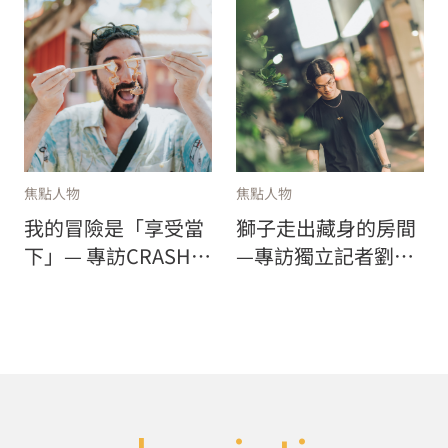
焦點人物
焦點人物
我的冒險是「享受當
獅子走出藏身的房間
下」— 專訪CRASH
—專訪獨立記者劉致
BAGGAGE創辦人
昕：「我的冒險是，
Francesco Pavia
面對讀者」