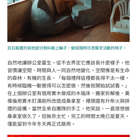
巨石裝置的其他部分剩料鎖上輪子，變成隨時可憑需求活動的椅子。
自然地讓辦公室蔓生，從不去界定它應該長什麼樣子，他
習慣讓空間、時間與人一同自然地變化。空間像是有生命
的森林，有機的生長，「每個禮拜這裡都長得不太一樣，
有時候臨機一動覺得可以怎麼做，然後就開始試試看。」
在上個辦公室有個用實木做成的木箱床，搬家拆解後，黃
偉倫用實木釘滿廁所改造成桑拿室，裡頭還有升柴火與排
煙的設備，當然全來自團隊的手工。他笑說，一直很想做
桑拿室很久了，但無奈太忙，完工的時間太晚已是夏天，
僅能留到今年冬天再正式啟用。