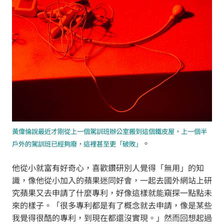
黃偉倫說最近才剛從上一個駕訓班辦公室搬到這個鐵皮屋，上一個半
。
戶外的駕訓班已經夠廢，這裡甚至更「破敗」
他從小就富有好奇心，喜歡鑽研別人覺得「無用」的知
識，像他從小加入的蘋果迷同好會，一起去國外網站上研
究蘋果又去申請了什麼專利，好像這樣就能窺探一點點未
來的樣子。「很多專利都是有了概念就去申請，像是某些
我覺得很酷的專利，到現在都還沒實現。」然而回想起過