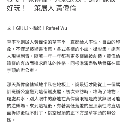
好玩！—策展人 黃偉倫
文｜Gill Li、攝影｜Rafael Wu
草率季創辦人黃偉倫的草率季一直都給人率性、自由的印
象，不僅是藝術書市集，各式各樣的小誌、攝影集，還有
人現場刺青，隨著一年一年都有更多樣貌被創造，黃偉倫
這樣的奔放而追求趣味的性格，同樣淋漓盡致地發揮在草
字頭的辦公室。
那天黃偉倫慵懶地半臥在地板上，說最近才剛從上一個駕
訓班辦公室搬到這個鐵皮屋，初次來訪時，堆滿了雜物，
處處漏水，別人眼中的廢墟在黃偉倫眼裡是成就無限可能
的遊樂場。來到這裡後，有著高低落差的屋頂索性將直切
面拆除後就不封了，挑空屋頂的正下方是草字頭的辦公
區。