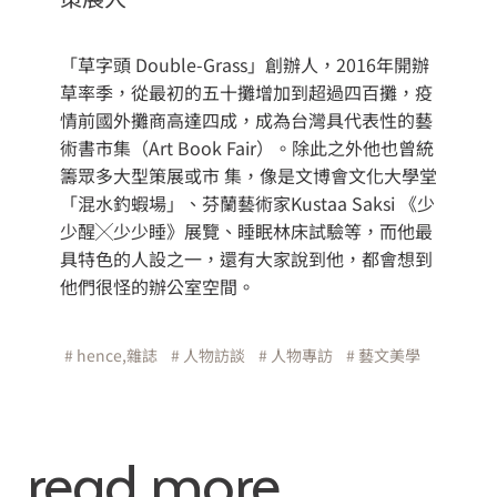
「草字頭 Double-Grass」創辦人，2016年開辦
草率季，從最初的五十攤增加到超過四百攤，疫
情前國外攤商高達四成，成為台灣具代表性的藝
術書市集（Art Book Fair）。除此之外他也曾統
籌眾多大型策展或市 集，像是文博會文化大學堂
「混水釣蝦場」、芬蘭藝術家Kustaa Saksi 《少
少醒╳少少睡》展覽、睡眠林床試驗等，而他最
具特色的人設之一，還有大家說到他，都會想到
他們很怪的辦公室空間。
# hence,雜誌
# 人物訪談
# 人物專訪
# 藝文美學
read more