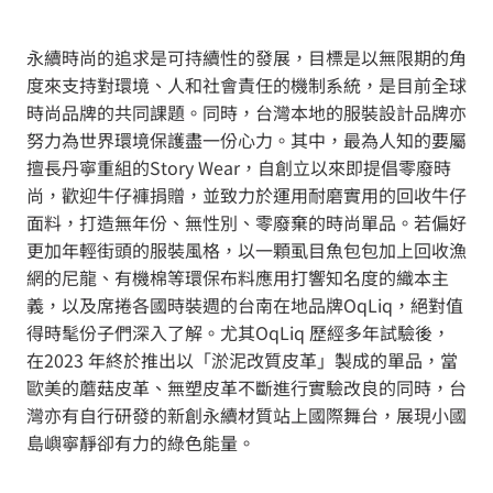
永續時尚的追求是可持續性的發展，目標是以無限期的角
度來支持對環境、人和社會責任的機制系統，是目前全球
時尚品牌的共同課題。同時，台灣本地的服裝設計品牌亦
努力為世界環境保護盡一份心力。其中，最為人知的要屬
擅長丹寧重組的Story Wear，自創立以來即提倡零廢時
尚，歡迎牛仔褲捐贈，並致力於運用耐磨實用的回收牛仔
面料，打造無年份、無性別、零廢棄的時尚單品。若偏好
更加年輕街頭的服裝風格，以一顆虱目魚包包加上回收漁
網的尼龍、有機棉等環保布料應用打響知名度的織本主
義，以及席捲各國時裝週的台南在地品牌OqLiq，絕對值
得時髦份子們深入了解。尤其OqLiq 歷經多年試驗後，
在2023 年終於推出以「淤泥改質皮革」製成的單品，當
歐美的蘑菇皮革、無塑皮革不斷進行實驗改良的同時，台
灣亦有自行研發的新創永續材質站上國際舞台，展現小國
島嶼寧靜卻有力的綠色能量。