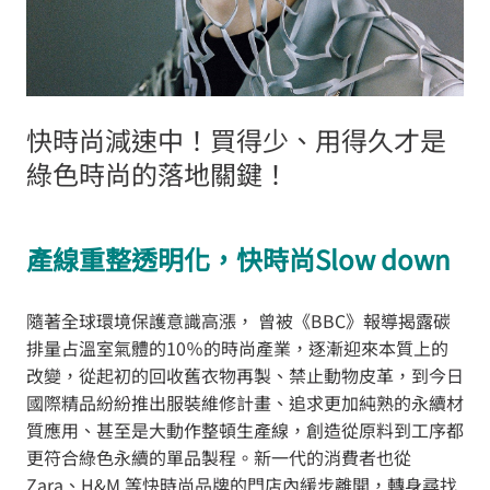
快時尚減速中！買得少、用得久才是
綠色時尚的落地關鍵！
產線重整透明化，快時尚Slow down
隨著全球環境保護意識高漲， 曾被《BBC》報導揭露碳
排量占溫室氣體的10％的時尚產業，逐漸迎來本質上的
改變，從起初的回收舊衣物再製、禁止動物皮革，到今日
國際精品紛紛推出服裝維修計畫、追求更加純熟的永續材
質應用、甚至是大動作整頓生產線，創造從原料到工序都
更符合綠色永續的單品製程。新一代的消費者也從
Zara、H&M 等快時尚品牌的門店內緩步離開，轉身尋找