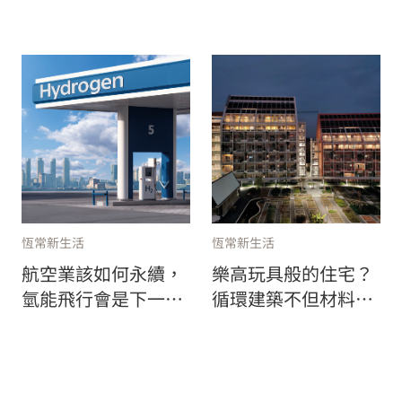
新改寫藝術與娛樂領
處處可見！
域的遊戲規則！
恆常新生活
恆常新生活
航空業該如何永續，
樂高玩具般的住宅？
氫能飛行會是下一步
循環建築不但材料永
嗎？
續，還可以拆解與重
組