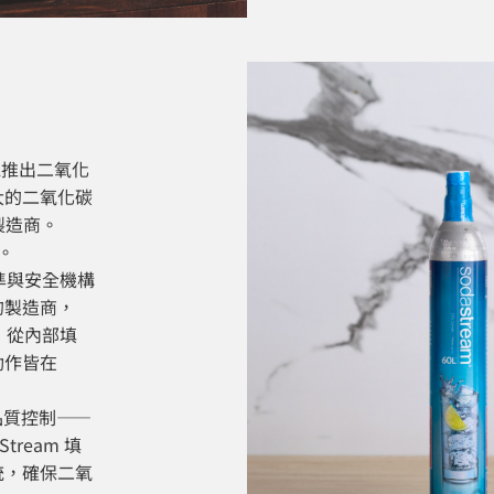
機推出二氧化
大的二氧化碳
製造商。
。
標準與安全機構
的製造商，
準，從內部填
動作皆在
。
重品質控制——
ream 填
統，確保二氧