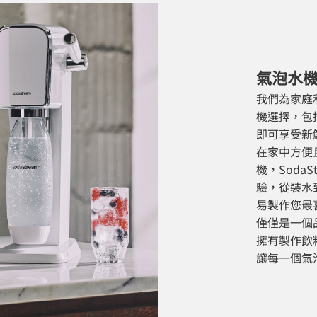
氣泡水
我們為家庭
機選擇，包
即可享受新
在家中方便
機，Soda
驗，從裝水
易製作您最喜
僅僅是一個
擁有製作飲料
讓每一個氣