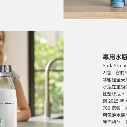
專用水
SodaSt
2 週！它
冰箱裡全天飲
水瓶在重複
性塑膠瓶。
到 2025 
760 億
用氣泡水機
我們相信，