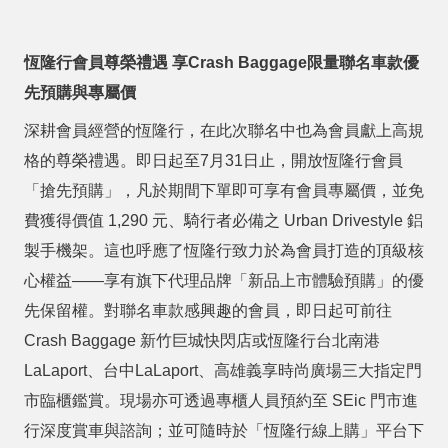
恆隆行會員尊榮禮遇
享
Crash Baggage
限量聯名車款優
先預購與專屬價
深耕會員經營的恆隆行，在此次聯名中也為會員獻上高規
格的尊榮禮遇。即日起至
7
月
31
日止，開放恆隆行會員
「搶先預購」，凡於期間下單即可享有會員專屬價，並免
費獲得價值
1,290
元、騎行者必備之
Urban Drivestyle
鋁
製手機架。這也呼應了恆隆行致力於為會員打造的頂級核
心權益
——
享有旗下代理品牌「新品上市體驗預購」的優
先保留權。對聯名車款感興趣的會員，即日起可前往
Crash Baggage
新竹巨城快閃店或恆隆行台北南港
LaLaport
、台中
LaLaport
、高雄義享時尚廣場三大指定門
市臨櫃鑑賞。現場亦可透過專櫃人員預約至
SEic
門市進
行深度賞車與諮詢；並可隨時於「恆隆行線上購」平台下