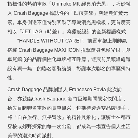
指標性的熱銷車款「
Unimoke MK
經典消光黑」，巧妙融
入
Crash Baggage
標誌性的「凹痕美學」與經典鮮黃元
素。車身側邊不僅特別客製了專屬消光黑檔板，更首度亮
相以「
JET LAG
（時差）」為靈感設計的全新標語樣式
——"HANDLE WITHOUT CARE!"
。前置車架上則帥氣
搭載
Crash Baggage MAXI ICON
撞擊隨身包極光銀，與
車尾鑲嵌的品牌個性化車牌相互呼應，避震前叉頭燈處還
設有獨一無二的聯名客製編號，彰顯本次聯名的專屬獨特
性。
Crash Baggage
品牌創辦人
Francesco Pavia
此次訪
台，亦親臨
Crash Baggage
新竹巨城期間限定快閃店，
搶先目睹聯名車款的實車風采，也期待透過雙品牌聯手，
將「自在旅行、無畏冒險」的精神具象化，讓騎士在都市
穿梭或郊野探索的每一次出發，都成為一場宣告個人生活
美學的潮流時尚派對。