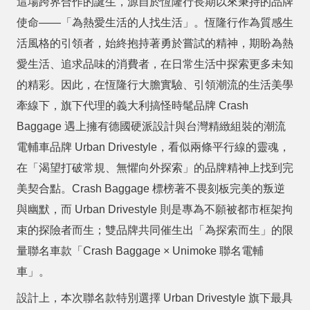
這場跨界合作的誕生，源自於恆隆行長期以來秉持的品牌
使命
——
「為熱愛生活的人找生活」。恆隆行作為質感生
活風格的引領者，始終抱持著勇於嘗試的精神，期盼為熱
愛生活、追求品味的消費者，在日常生活中探索更多未知
的精彩。因此，在恆隆行大膽實驗、引領潮流的生活美學
牽線下，旗下代理的義大利搞怪時髦品牌
Crash
Baggage
遇上擁有德國硬派設計與台灣精緻組裝的潮流
電輔車品牌
Urban Drivestyle
，看似兩條平行線的靈魂，
在「渴望打破常規、無懼向外探索」的品牌精神上找到完
美契合點。
Crash Baggage
標榜著不畏刻板完美的叛逆
與幽默，而
Urban Drivestyle
則是專為不願被都市框架拘
束的探險者而生；雙品牌共同催生出「為探索而生」的限
量聯名車款「
Crash Baggage × Unimoke
聯名電輔
車」。
設計上，本次聯名款特別選擇
Urban Drivestyle
旗下最具