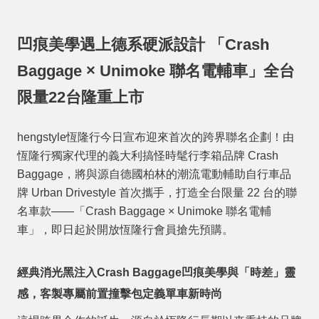
凹痕美學遇上德系硬派設計
「
Crash
Baggage × Unimoke
聯名電輔車」全台
限量
22
台隆重上市
hengstyle
恆隆行今日宣布迎來首次的跨界聯名企劃！由
恆隆行獨家代理的義大利搞怪時髦行李箱品牌
Crash
Baggage
，將與源自德國柏林的潮流電動輔助自行車品
牌
Urban Drivestyle
首次攜手，打造全台限量
22
台的聯
名車款
——
「
Crash Baggage × Unimoke
聯名電輔
車」，即日起於開放恆隆行會員搶先預購。
經典消光黑注入
Crash Baggage
凹痕美學與「時差」靈
感，客製專屬前置撞擊包定義單車新時尚