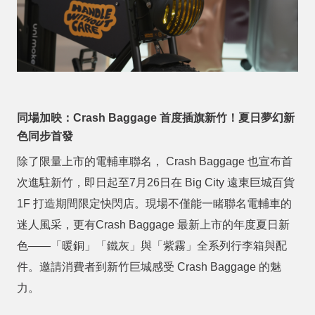
同場加映：
Crash Baggage
首度插旗新竹！夏日夢幻新
色同步首發
除了限量上市的電輔車聯名，
Crash Baggage
也宣布首
次進駐新竹，即日起至
7
月
26
日在
Big City
遠東巨城百貨
1F
打造期間限定快閃店。現場不僅能一睹聯名電輔車的
迷人風采，更有
Crash Baggage
最新上市的年度夏日新
色
——
「暖銅」「鐵灰」與「紫霧」全系列行李箱與配
件。邀請消費者到新竹巨城感受
Crash Baggage
的魅
力。