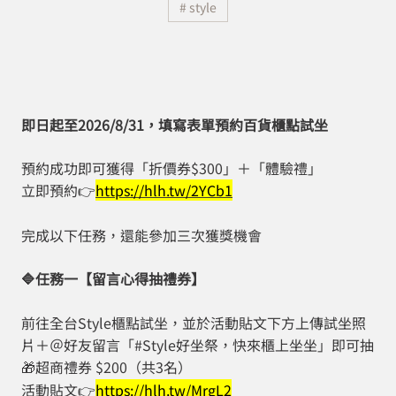
# style
即日起至2026/8/31，填寫表單預約百貨櫃點試坐
預約成功即可獲得「折價券$300」＋「體驗禮」
立即預約
https://hlh.tw/2YCb1
👉️
完成以下任務，還能參加三次獲獎機會
任務一【留言心得抽禮券】
🔷
前往全台Style櫃點試坐，並於活動貼文下方上傳試坐照
片＋＠好友留言「#Style好坐祭，快來櫃上坐坐」即可抽
超商禮券 $200（共3名）
🎁
活動貼文
https://hlh.tw/MrgL2
👉️